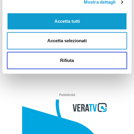
Mostra dettagli
Marche – Albano: “Dal CIPESS
ufficializzati 100 milioni per il
Accetta tutti
completamento della Pedemontana”
di Rossella Luciani
Accetta selezionati
(current)
1
Rifiuta
Pubblicità