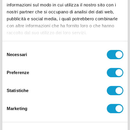
informazioni sul modo in cui utilizza il nostro sito con i
Stop al superbonus nel cratere sisma, dal
nostri partner che si occupano di analisi dei dati web,
Pd interrogazione urgente al ministro
pubblicità e social media, i quali potrebbero combinarle
con altre informazioni che ha fornito loro o che hanno
Giorgetti
raccolto dal suo utilizzo dei loro servizi.
di Rossella Luciani
Selezione
Necessari
del
consenso
Preferenze
Statistiche
Marketing