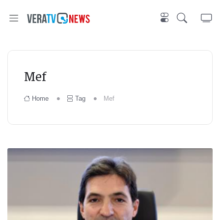
Mef
Home
Tag
Mef