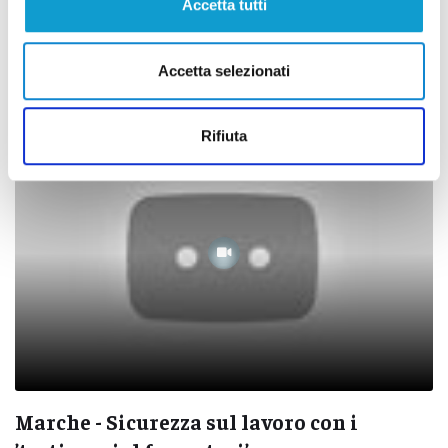
Accetta tutti
Università Politecnica delle Marche e
Guardia di Finanza
Accetta selezionati
di Sergio Cinquino
Rifiuta
Marche - Sicurezza sul lavoro con i