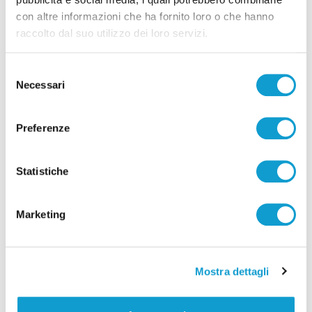
Zoom news - Rafforzare legalità nei
con altre informazioni che ha fornito loro o che hanno
cantieri post-sisma: patto tra Castelli e
raccolto dal suo utilizzo dei loro servizi.
Prefetto Canaparo
Selezione
Necessari
del
consenso
Preferenze
Statistiche
Marketing
Mostra dettagli
Formazione - Rinnovato il protocollo tra