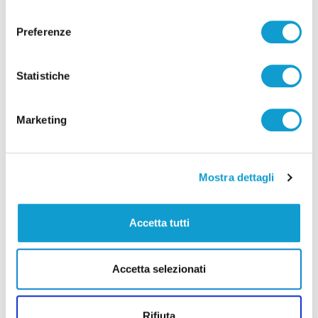
consenso
Preferenze
Ancona – Sostegno concreto
dell’assessore Antonini per la pesca dei
Statistiche
moscioli
di Ciro Montanari
Marketing
(current)
1
Mostra dettagli
Accetta tutti
Pubblicità
Accetta selezionati
Rifiuta