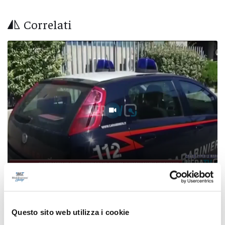
Correlati
Allarme bomba nei centri commerciali del
Milanese, le indagini portano nelle Marche
Questo sito web utilizza i cookie
06/08/2026