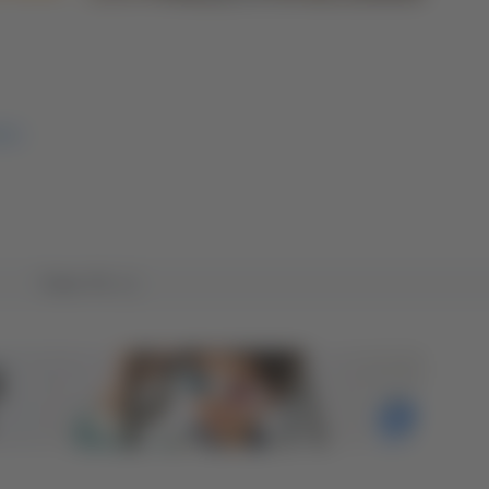
ATO
Tutto TG