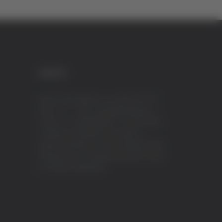
CREDITI
VeraTV (Vera News) è un marchio di TVP
ITALY S.r.l. – PEC: tvpitaly@arubapec.it
P.IVA e C.F. 02078550445 - Iscrizione ROC
n.23296 del 12/09/2012 Vera News è
testata giornalistica iscritta al Registro della
Stampa presso il Tribunale di Ascoli Piceno
al n.503 del 14/08/2012.