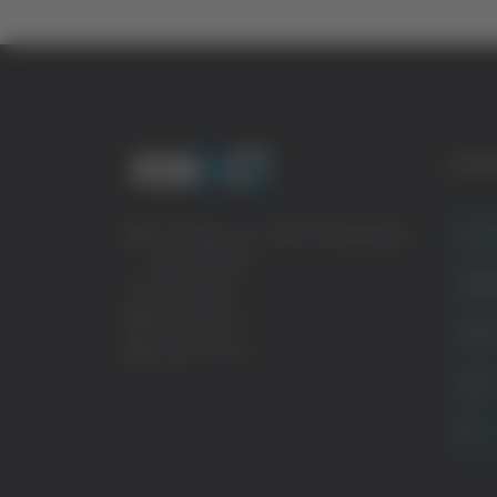
CATE
Crona
Via Pasubio, 36 – 63074 San Benedetto
del Tronto (AP)
Attual
0735 367514
info@veratv.it
Politi
Lavora con noi
Sport
TG