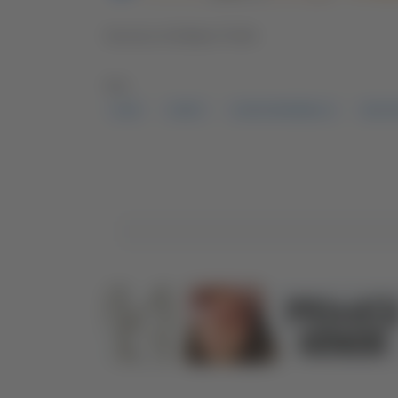
Servizio di Matteo Porfiri
TAG:
CANI
CHIETI
LEGGE BRAMBILLA
MULT