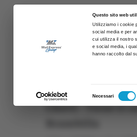
Questo sito web util
Utilizziamo i cookie 
social media e per an
cui utilizza il nostro
e social media, i qua
hanno raccolto dal suo
News
Sport
Marche
Ab
DIRETTA SAMB
DIRETTA TV
Selezione
Necessari
del
Chieti - Tiene il 
consenso
Brambilla