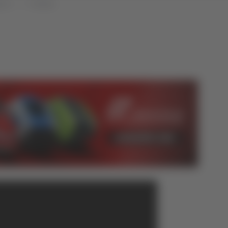
uzzo
Cronaca