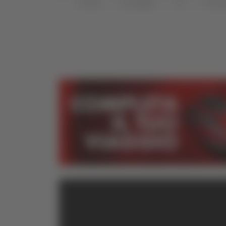
Home
Categorie
TG
TG Abr