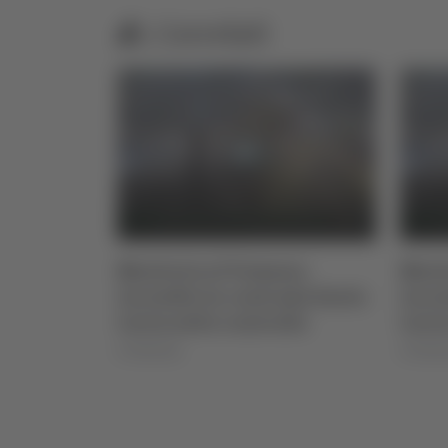
Correlati
to 2026
Montorio al Vomano:
Monto
incendio in contrada Santa
incen
Lucia sotto controllo
Lucia
07/08/2026
07/08/20