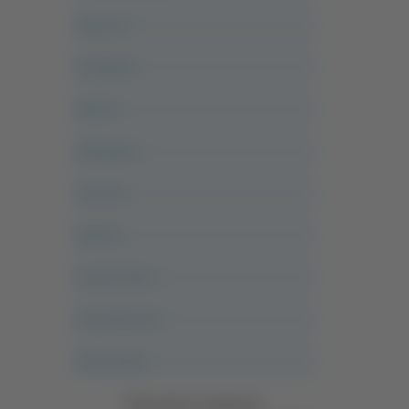
Abruzzo
Acropolis
Alle 21
Altovalore
Ancona
Articoli
Ascoli Calcio
Ascoli Piceno
Asso Story
Vedi tutte le categorie