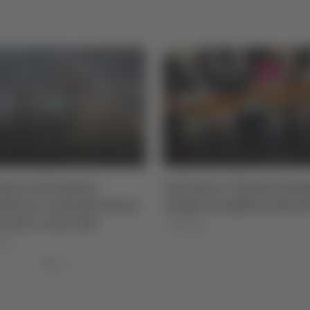
rio al Vomano:
Calcinaro: "Esami istolo
dio in contrada Santa
tempi in miglioramento
 sotto controllo
07/08/2026
26