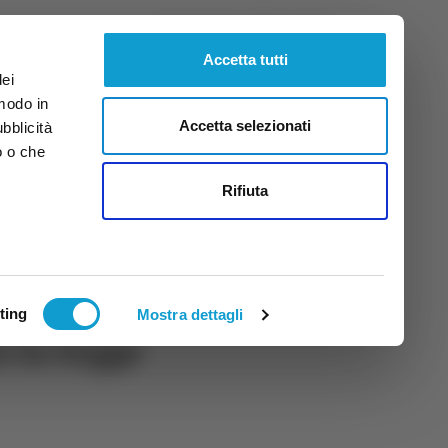
Sabato
8
Ago.
2026
ore 8:07
Accetta tutti
dei
 modo in
Accetta selezionati
ubblicità
o o che
tti
Rifiuta
ting
Mostra dettagli
n la legge