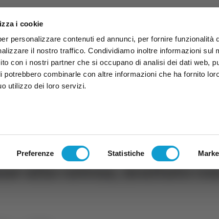
izza i cookie
per personalizzare contenuti ed annunci, per fornire funzionalità 
alizzare il nostro traffico. Condividiamo inoltre informazioni sul
 sito con i nostri partner che si occupano di analisi dei dati web, p
li potrebbero combinarle con altre informazioni che ha fornito lor
 utilizzo dei loro servizi.
ruzzo
TG
TV
Expo
Lavora Con Noi
Conta
TG
TRASMISSIONI
PALINSESTO
Preferenze
Statistiche
Marke
cane alla catena, multato co