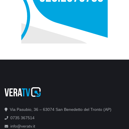
Via Pasubio, 36 – 63074 San Benedetto del Tronto (AP)
0735 367514
info@veratv.it