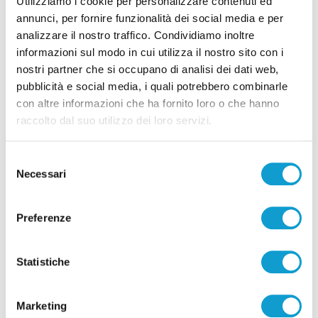
Utilizziamo i cookie per personalizzare contenuti ed
annunci, per fornire funzionalità dei social media e per
analizzare il nostro traffico. Condividiamo inoltre
informazioni sul modo in cui utilizza il nostro sito con i
nostri partner che si occupano di analisi dei dati web,
Pubblicità
pubblicità e social media, i quali potrebbero combinarle
con altre informazioni che ha fornito loro o che hanno
raccolto dal suo utilizzo dei loro servizi.
Selezione
Necessari
del
consenso
Preferenze
Statistiche
Marketing
Pubblicità