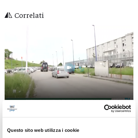
Correlati
Controlli dei carabinieri nel Teramano:
multe, denunce e sequestri
Questo sito web utilizza i cookie
06/08/2026