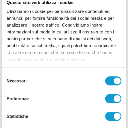
Allarme bomba nei centri commerciali del
Questo sito web utilizza i cookie
Milanese, le indagini portano nelle Marche
Utilizziamo i cookie per personalizzare contenuti ed
annunci, per fornire funzionalità dei social media e per
06/08/2026
analizzare il nostro traffico. Condividiamo inoltre
informazioni sul modo in cui utilizza il nostro sito con i
nostri partner che si occupano di analisi dei dati web,
pubblicità e social media, i quali potrebbero combinarle
con altre informazioni che ha fornito loro o che hanno
Pubblicità
raccolto dal suo utilizzo dei loro servizi.
Selezione
Necessari
del
consenso
Preferenze
Statistiche