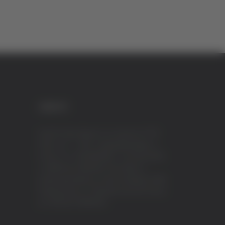
CREDITI
VeraTV (Vera News) è un marchio di TVP
ITALY S.r.l. – PEC: tvpitaly@arubapec.it
P.IVA e C.F. 02078550445 - Iscrizione ROC
n.23296 del 12/09/2012 Vera News è
testata giornalistica iscritta al Registro della
Stampa presso il Tribunale di Ascoli Piceno
al n.503 del 14/08/2012.