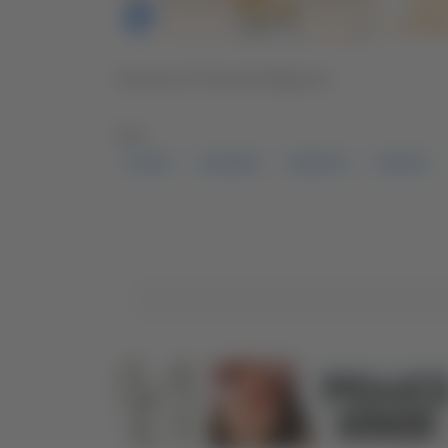
Servizio di Thomas Delbianco
TAG:
CARTA
CLONATA
IDENTITÀ
TRUFFA