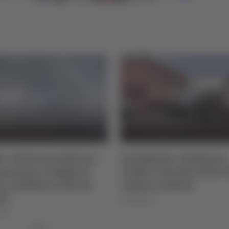
i - Vasto incendio tra
Centobuchi - Domenica
senzana e Poggio di
l’addio a Davide, folla a
a, residente colto da
camera ardente
to
07/08/2026
026