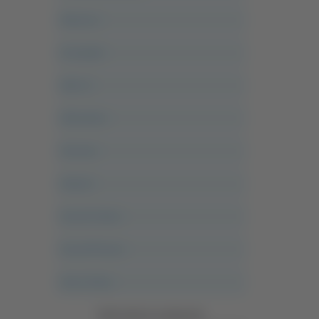
Abruzzo
Acropolis
Alle 21
Altovalore
Ancona
Articoli
Ascoli Calcio
Ascoli Piceno
Asso Story
Vedi tutte le categorie