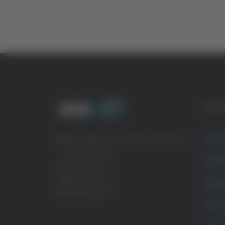
CATE
Crona
Via Pasubio, 36 – 63074 San Benedetto
del Tronto (AP)
Attual
0735 367514
info@veratv.it
Politi
Lavora con noi
Sport