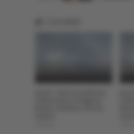
Correlati
to 2026
Ascoli - Vasto incendio tra
Ascol
Vallesenzana e Poggio di
Valle
Bretta, residente colto da
Brett
infarto
infar
07/08/2026
07/08/2