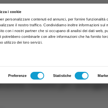
izza i cookie
per personalizzare contenuti ed annunci, per fornire funzionalità 
alizzare il nostro traffico. Condividiamo inoltre informazioni sul
 sito con i nostri partner che si occupano di analisi dei dati web, p
li potrebbero combinarle con altre informazioni che ha fornito lor
 utilizzo dei loro servizi.
ruzzo
TG
TV
Expo
Lavora Con Noi
Conta
TG
TRASMISSIONI
PALINSESTO
Preferenze
Statistiche
Marke
dentità clonata per noleggi