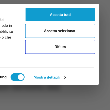
Sabato
8
Ago.
2026
ore 3:29
Accetta tutti
dei
 modo in
Accetta selezionati
ubblicità
o o che
tti
Rifiuta
ting
Mostra dettagli
are un’auto, ma