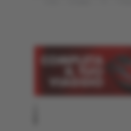
Home
Categorie
TG
TG Mar