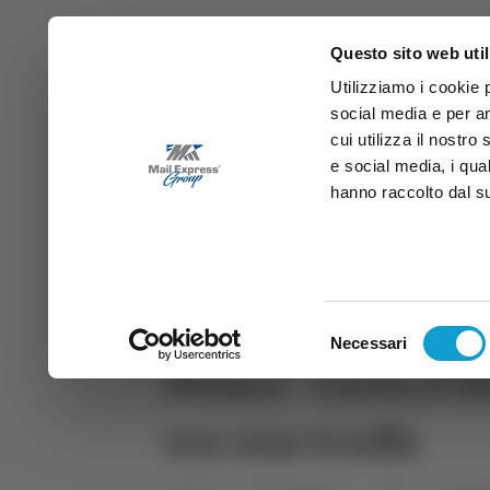
Questo sito web util
Utilizziamo i cookie 
social media e per an
cui utilizza il nostro
e social media, i qua
hanno raccolto dal suo
News
Sport
Marche
Ab
DIRETTA SAMB
DIRETTA TV
Selezione
Necessari
del
Pesaro - Carta d’i
consenso
era una truffa