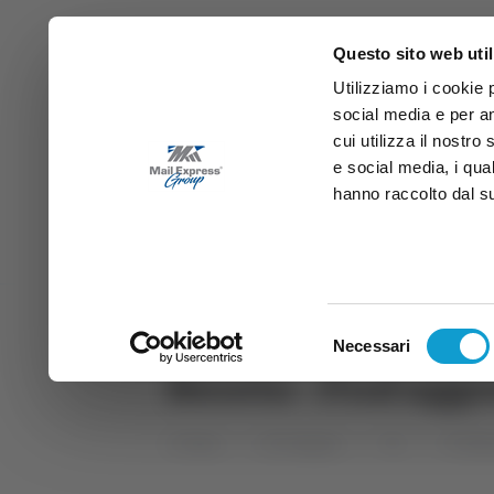
Questo sito web util
Utilizziamo i cookie 
social media e per an
cui utilizza il nostro
e social media, i qua
hanno raccolto dal suo
News
Sport
Marche
Ab
DIRETTA SAMB
DIRETTA TV
Selezione
Necessari
del
Nereto - Prof aggr
consenso
Home
Categorie
TG
TG Abr