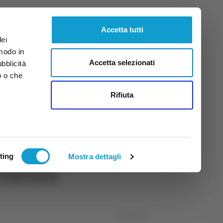
Giovedì
6
Ago.
2026
ore 7:25
Accetta tutti
dei
 modo in
Accetta selezionati
ubblicità
o o che
tti
Rifiuta
ting
Mostra dettagli
cciatura
03/06/2026