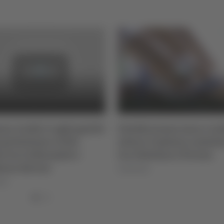
zo, tredici roghi gestiti
Falsificavano euro e va
 protezione civile:
estere: 5 misure cautela
e tra Collarmele e
tra Chietino e Piceno
iano Aterno
05/08/2026
026