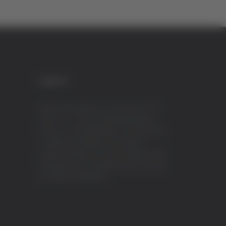
CREDITI
VeraTV (Vera News) è un marchio di TVP
ITALY S.r.l. – PEC: tvpitaly@arubapec.it
P.IVA e C.F. 02078550445 - Iscrizione ROC
n.23296 del 12/09/2012 Vera News è
testata giornalistica iscritta al Registro della
Stampa presso il Tribunale di Ascoli Piceno
al n.503 del 14/08/2012.