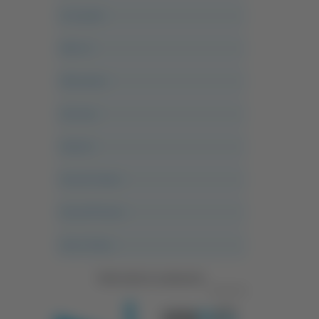
Acropolis
Alle 21
Altovalore
Ancona
Articoli
Ascoli Calcio
Ascoli Piceno
Asso Story
Vedi tutte le categorie
Pubblicità