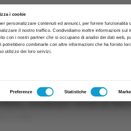
izza i cookie
per personalizzare contenuti ed annunci, per fornire funzionalità 
alizzare il nostro traffico. Condividiamo inoltre informazioni sul
 sito con i nostri partner che si occupano di analisi dei dati web, p
li potrebbero combinarle con altre informazioni che ha fornito lor
 utilizzo dei loro servizi.
ruzzo
TG
TV
Expo
Lavora Con Noi
Conta
TG
TRASMISSIONI
PALINSESTO
Preferenze
Statistiche
Marke
edito, studenti verso la bo
uzzo
Cronaca