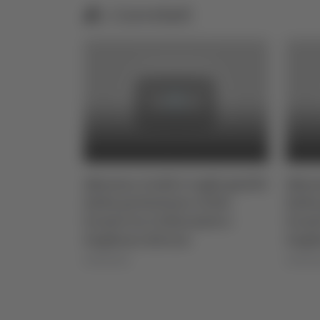
Correlati
sto 2026
Abruzzo, tredici roghi gestiti
Abruz
dalla protezione civile:
dalla
fronte tra Collarmele e
front
Gagliano Aterno
Gagl
05/08/2026
05/08/2