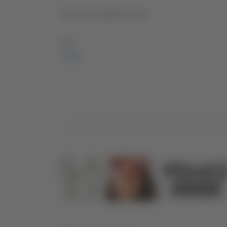
Servizio di Matteo Porfiri
TAG:
PROF