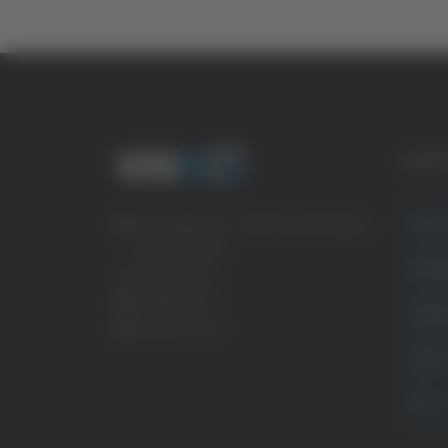
CATE
Crona
Via Pasubio, 36 – 63074 San Benedetto
del Tronto (AP)
Attual
0735 367514
info@veratv.it
Politi
Lavora con noi
Sport
TG