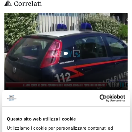
Correlati
Allarme bomba nei centri commerciali del
Milanese, le indagini portano nelle Marche
Questo sito web utilizza i cookie
06/08/2026
Utilizziamo i cookie per personalizzare contenuti ed