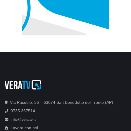
Via Pasubio, 36 – 63074 San Benedetto del Tronto (AP)
0735 367514
info@veratv.it
Lavora con noi