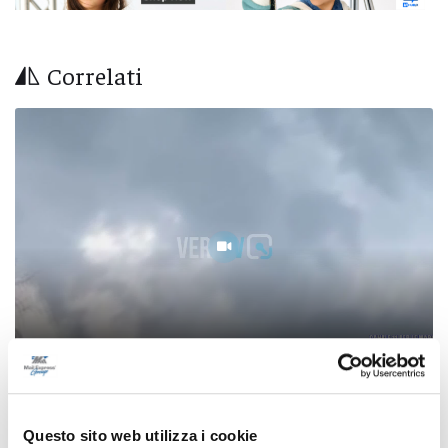
Correlati
Ascoli - Vasto incendio tra Vallesenzana e
Questo sito web utilizza i cookie
Poggio di Bretta, residente colto da infarto