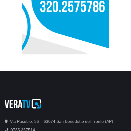
Via Pasubio, 36 – 63074 San Benedetto del Tronto (AP)
0735 367514