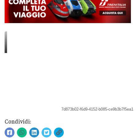
7d873b02-f6d9-4152-b085-ce9b3b7f5ea1
Condividi: