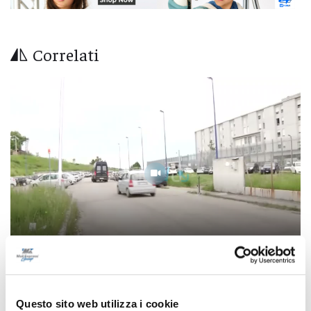
Correlati
Controlli dei carabinieri nel Teramano:
Questo sito web utilizza i cookie
multe, denunce e sequestri