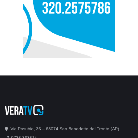
Via Pasubio, 36 – 63074 San Benedetto del Tronto (AP)
0735 367514