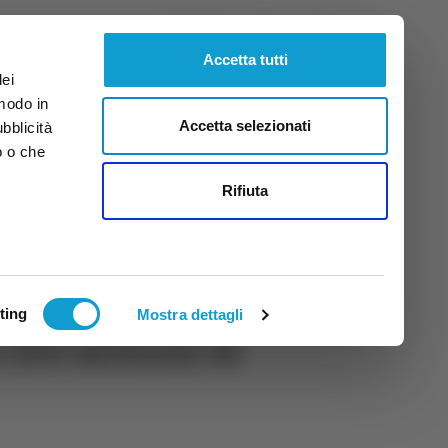
Venerdì
7
Ago.
2026
ore 2:17
Accetta tutti
dei
 modo in
Accetta selezionati
ubblicità
o o che
tti
Rifiuta
ting
Mostra dettagli
 210 milioni di