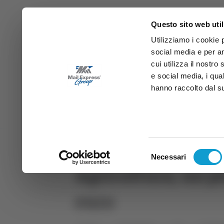
Questo sito web util
Utilizziamo i cookie 
social media e per an
cui utilizza il nostro
e social media, i qua
hanno raccolto dal suo
News
Sport
Marche
Ab
DIRETTA SAMB
DIRETTA TV
Selezione
Necessari
del
Agricoltura, un pi
consenso
euro