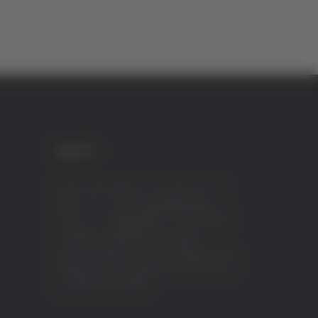
CREDITI
VeraTV (Vera News) è un marchio di TVP
ITALY S.r.l. – PEC: tvpitaly@arubapec.it
P.IVA e C.F. 02078550445 - Iscrizione ROC
n.23296 del 12/09/2012 Vera News è
testata giornalistica iscritta al Registro della
Stampa presso il Tribunale di Ascoli Piceno
al n.503 del 14/08/2012.