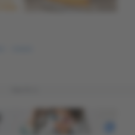
NO
210 MILINI
Tutto TG