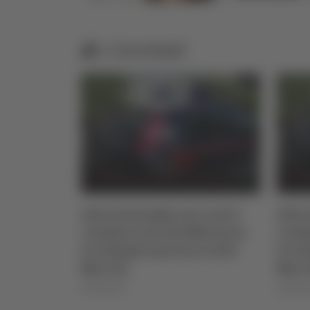
Correlati
to 2026
Allarme bomba nei centri
Alla
commerciali del Milanese,
comm
le indagini portano nelle
le in
Marche
Marc
06/08/2026
06/08/2