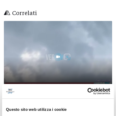
Correlati
Ascoli - Vasto incendio tra Vallesenzana e
Poggio di Bretta, residente colto da infarto
Questo sito web utilizza i cookie
07/08/2026