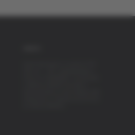
CREDITI
VeraTV (Vera News) è un marchio di TVP
ITALY S.r.l. – PEC: tvpitaly@arubapec.it
P.IVA e C.F. 02078550445 - Iscrizione ROC
n.23296 del 12/09/2012 Vera News è
testata giornalistica iscritta al Registro della
Stampa presso il Tribunale di Ascoli Piceno
al n.503 del 14/08/2012.