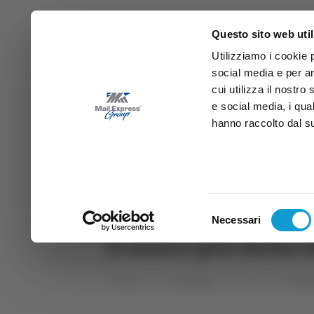
Questo sito web util
Utilizziamo i cookie 
social media e per an
cui utilizza il nostro
e social media, i qua
hanno raccolto dal suo
News
Sport
Marche
Ab
DIRETTA SAMB
DIRETTA TV
Selezione
Necessari
del
Il mare più bello 
consenso
Home
Categorie
TG
TG Mar