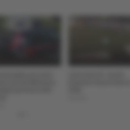
o Serie B - Ascoli,
Tg Marche - 6 agosto 20
ni rinnova fino al
06/08/2026
026