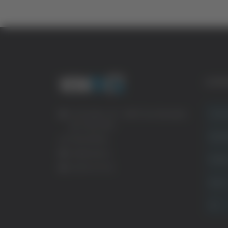
CATE
Crona
Via Pasubio, 36 – 63074 San Benedetto
del Tronto (AP)
Attual
0735 367514
info@veratv.it
Politi
Lavora con noi
Sport
TG