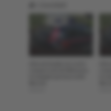
Correlati
 centri
Allarme bomba nei centri
Calci
ilanese,
commerciali del Milanese,
Damia
o nelle
le indagini portano nelle
2028
Marche
06/08/2
06/08/2026