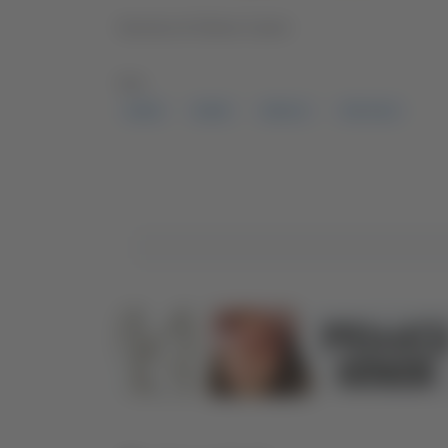
Servizio di Gloria Caioni
TAG:
MARE
MARE
SIROLO
TRE VELE