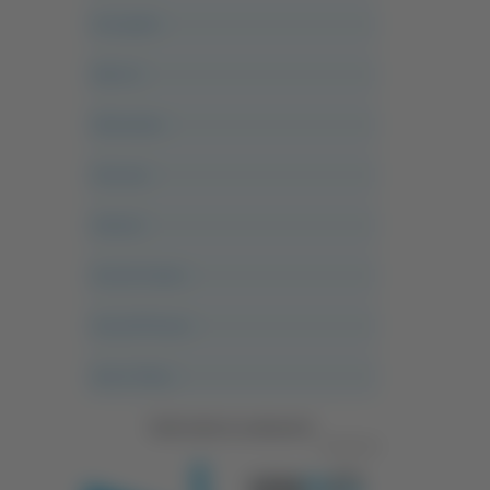
Acropolis
Alle 21
Altovalore
Ancona
Articoli
Ascoli Calcio
Ascoli Piceno
Asso Story
Vedi tutte le categorie
Pubblicità