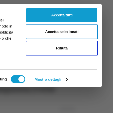
Venerdì
7
Ago.
2026
ore 4:09
Accetta tutti
dei
 modo in
Accetta selezionati
ubblicità
o o che
tti
Rifiuta
ting
Mostra dettagli
nquista 3 vele
13/06/2025