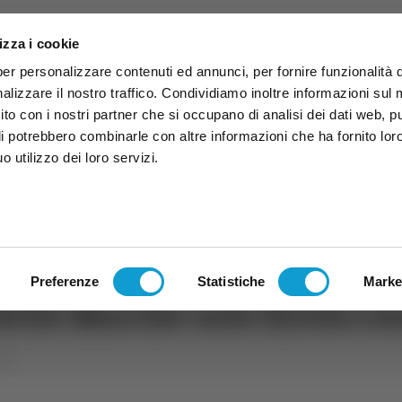
izza i cookie
per personalizzare contenuti ed annunci, per fornire funzionalità 
alizzare il nostro traffico. Condividiamo inoltre informazioni sul
 sito con i nostri partner che si occupano di analisi dei dati web, p
li potrebbero combinarle con altre informazioni che ha fornito lor
 utilizzo dei loro servizi.
ruzzo
TG
TV
Expo
Lavora Con Noi
Conta
TG
TRASMISSIONI
PALINSESTO
Preferenze
Statistiche
Marke
delle Marche: solo Sirolo co
che