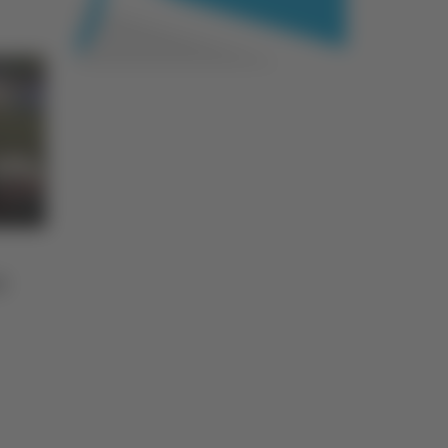
26
Allarme bomba nei centri
commerciali del Milanese,
le indagini portano nelle
Marche
06/08/2026