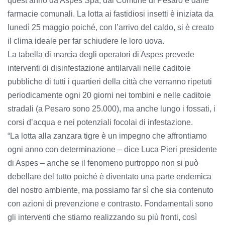
quest’anno da Aspes Spa, dal Comune di Pesaro e dalle
farmacie comunali. La lotta ai fastidiosi insetti è iniziata da
lunedì 25 maggio poiché, con l’arrivo del caldo, si è creato
il clima ideale per far schiudere le loro uova.
La tabella di marcia degli operatori di Aspes prevede
interventi di disinfestazione antilarvali nelle caditoie
pubbliche di tutti i quartieri della città che verranno ripetuti
periodicamente ogni 20 giorni nei tombini e nelle caditoie
stradali (a Pesaro sono 25.000), ma anche lungo i fossati, i
corsi d’acqua e nei potenziali focolai di infestazione.
“La lotta alla zanzara tigre è un impegno che affrontiamo
ogni anno con determinazione – dice Luca Pieri presidente
di Aspes – anche se il fenomeno purtroppo non si può
debellare del tutto poiché è diventato una parte endemica
del nostro ambiente, ma possiamo far sì che sia contenuto
con azioni di prevenzione e contrasto. Fondamentali sono
gli interventi che stiamo realizzando su più fronti, così