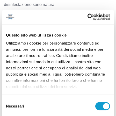
disinfestazione sono naturali.
Per le segnalazioni e la richiesta di disinfestazione della
zanzara tigre a Pesaro, si può scrivere un’email a
sportellozanzara@comune.pesaro.pu.it o chiamare il
numero unico di riferimento gestito da Aspes 0721 372498.
Questo sito web utilizza i cookie
Il servizio per il Verde Urbano e l’Igiene è attivo dal lunedì
Utilizziamo i cookie per personalizzare contenuti ed
al venerdì, dalle ore 08.30 alle 12.30
annunci, per fornire funzionalità dei social media e per
analizzare il nostro traffico. Condividiamo inoltre
informazioni sul modo in cui utilizza il nostro sito con i
nostri partner che si occupano di analisi dei dati web,
TAG:
pubblicità e social media, i quali potrebbero combinarle
PESARO
ZANZARA TIGRE
con altre informazioni che ha fornito loro o che hanno
raccolto dal suo utilizzo dei loro servizi.
Selezione
Precedente
Necessari
del
Su Brescia il sole: Union-Ascoli si recupera
consenso