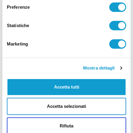
regolarmente
Preferenze
Statistiche
Successivo
Pesaro - Dal 13 al 20 giugno la 62esima Mostra
Internazionale del Nuovo Cinema
Marketing
Mostra dettagli
Tutti gli articoli
Accetta tutti
Accetta selezionati
Correlati
Rifiuta